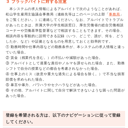
３ ブラックバイトに対する注意
本システムの求人情報によるアルバイトで次のようなことがあれば、
松山学生雇用主協議会事務局（連絡先等はこのページの上部「
事務局
」
をご覧ください。）に連絡してください。なお、アルバイトでトラブル
があったときは、所属大学の学生相談窓口、厚生労働省の総合労働相談
コーナーや労働基準監督署などで相談することもできます。その場合、
相談内容を客観的に説明できる記録（いつ、どこで、誰が、何を、どう
したか、など）や証拠となるものを用意しておくと効率的です。
① 勤務時間や仕事内容などの勤務条件が、本システムの求人情報と違っ
ていた場合。
② 賃金（残業代を含む。）の不払いや減額があった場合。
③ アルバイトとして過重な責任やノルマを課せられた場合、また、勤務
シフトで自分の授業などの都合を考慮されなかった場合。
④ 仕事上のミス（故意や重大な過失による場合を除く。）で不当な損害
賠償を求められた場合。
⑤ 暴言や暴力、パワハラやセクハラなどがあった場合。
⑥ その他、アルバイトに関して自分で解決できないような困った問題が
あった場合。
登録を希望される方は、以下のナビゲーションに従って登録
してください。