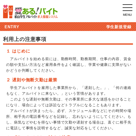
toggl
navig
ENTRY
学生新規登録
利用上の注意事項
１ はじめに
アルバイトを始める前には、勤務時間、勤務期間、仕事の内容、賃金
の額や支払い方法など雇用条件をよく確認し、学業や健康に支障がない
かどうか判断してください。
２ 遅刻や無断欠勤は厳禁
学生アルバイトを雇用した事業所から、「遅刻した。」、「何の連絡
もなく、アルバイトに来ない。」という苦情があります。
このような遅刻や無断欠勤は、その事業所に多大な迷惑をかけること
になり、場合によっては訴訟などトラブルになることもあります。
アルバイトが決まったら、必ず、スケジュール表などにその時間や場
所、相手先の電話番号などを記録し、忘れないようにしてください。も
し、病気などやむを得ない事情で欠勤や遅刻する場合は、直ぐに相手先
に電話して事情を説明するなど、誠実な対応をしてください。